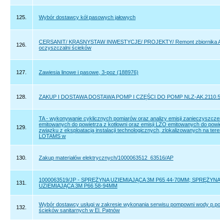
125.
Wybór dostawcy kół pasowych jałowych
CERSANIT/ KRASNYSTAW INWESTYCJE/ PROJEKTY/ Remont zbiornika A
126.
oczyszczalni ścieków
127.
Zawiesia linowe i pasowe, 3-poz (188976)
128.
ZAKUP I DOSTAWA DOSTAWA POMP I CZĘŚCI DO POMP NLZ-AK.2110.5
TA - wykonywanie cyklicznych pomiarów oraz analizy emisji zanieczyszc
emitowanych do powietrza z kotłowni oraz emisji LZO emitowanych do powi
129.
związku z eksploatacją instalacji technologicznych, zlokalizowanych na tere
LOTAMS w
130.
Zakup materiałów elektrycznych/1000063512_63516/AP
1000063519/JP - SPRĘŻYNA UZIEMIAJĄCA 3M P65 44-70MM; SPRĘŻYN
131.
UZIEMIAJĄCA 3M P66 58-94MM
Wybór dostawcy usługi w zakresie wykonania serwisu pompowni wody p.poż,
132.
ścieków sanitarnych w El. Pątnów