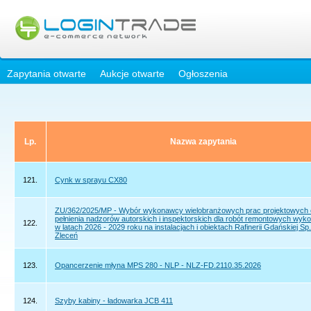
Zapytania otwarte
Aukcje otwarte
Ogłoszenia
Lp.
Nazwa zapytania
121.
Cynk w sprayu CX80
ZU/362/2025/MP - Wybór wykonawcy wielobranżowych prac projektowych 
pełnienia nadzorów autorskich i inspektorskich dla robót remontowych wy
122.
w latach 2026 - 2029 roku na instalacjach i obiektach Rafinerii Gdańskiej Sp.
Zleceń
123.
Opancerzenie młyna MPS 280 - NLP - NLZ-FD.2110.35.2026
124.
Szyby kabiny - ładowarka JCB 411