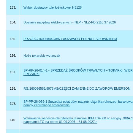
133.
Wybór dostawcy tulei łożyskowej H3128
134.
Dostawa napędów elektrycznych - NLP - NLZ-FD.2110.37.2026
135.
PR27/RG/160058442/8977 AS/ZAWÓR POLNA Z SIŁOWNIKIEM
136.
Noże tokarskie wytaczak
SP-RK-26-014-1 - SPRZEDAŻ ŚRODKÓW TRWAŁYCH – TOKARKI, WIER
137.
FREZARKI
138.
RG/160056583/8978 AS/CZĘŚCI ZAMIENNE DO ZAWORÓW EMERSON
SP-PP-26-039-1 Sprzedaż pojazdów, naczep, ciągnika rolniczeg, barakowo
139.
pompy centralnego smarowania.
Wznowienie wsparcia dla biblioteki taśmowej IBM TS4500 nr seryjny 78BA7
140.
napędami LTO na okres 01.09.2026 – 31.08.2027 r.