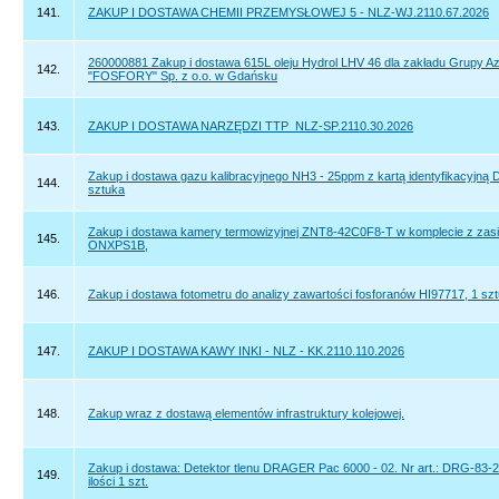
141.
ZAKUP I DOSTAWA CHEMII PRZEMYSŁOWEJ 5 - NLZ-WJ.2110.67.2026
260000881 Zakup i dostawa 615L oleju Hydrol LHV 46 dla zakładu Grupy A
142.
"FOSFORY" Sp. z o.o. w Gdańsku
143.
ZAKUP I DOSTAWA NARZĘDZI TTP_NLZ-SP.2110.30.2026
Zakup i dostawa gazu kalibracyjnego NH3 - 25ppm z kartą identyfikacyjną 
144.
sztuka
Zakup i dostawa kamery termowizyjnej ZNT8-42C0F8-T w komplecie z zas
145.
ONXPS1B,
146.
Zakup i dostawa fotometru do analizy zawartości fosforanów HI97717, 1 sz
147.
ZAKUP I DOSTAWA KAWY INKI - NLZ - KK.2110.110.2026
148.
Zakup wraz z dostawą elementów infrastruktury kolejowej.
Zakup i dostawa: Detektor tlenu DRAGER Pac 6000 - 02. Nr art.: DRG-83-
149.
ilości 1 szt.