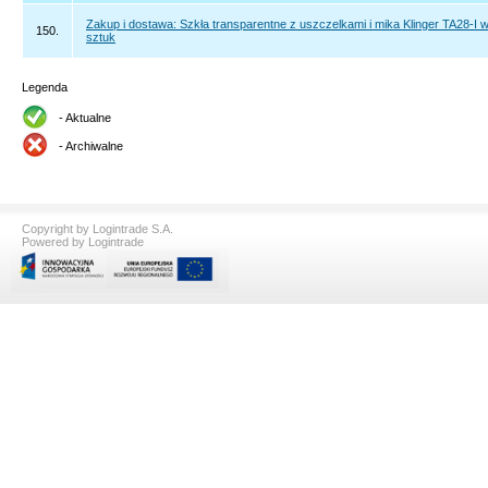
Zakup i dostawa: Szkła transparentne z uszczelkami i mika Klinger TA28-I w 
150.
sztuk
Legenda
- Aktualne
- Archiwalne
Copyright by Logintrade S.A.
Powered by Logintrade