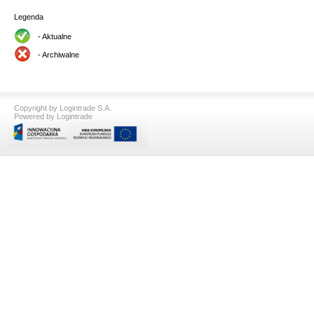
Legenda
- Aktualne
- Archiwalne
Copyright by Logintrade S.A.
Powered by Logintrade