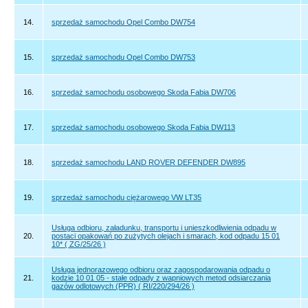
14.
sprzedaż samochodu Opel Combo DW754
15.
sprzedaż samochodu Opel Combo DW753
16.
sprzedaż samochodu osobowego Skoda Fabia DW706
17.
sprzedaż samochodu osobowego Skoda Fabia DW113
18.
sprzedaż samochodu LAND ROVER DEFENDER DW895
19.
sprzedaż samochodu ciężarowego VW LT35
Usługa odbioru, załadunku, transportu i unieszkodliwienia odpadu w
20.
postaci opakowań po zużytych olejach i smarach, kod odpadu 15 01
10* ( ZG/25/26 )
Usługa jednorazowego odbioru oraz zagospodarowania odpadu o
21.
kodzie 10 01 05 - stałe odpady z wapniowych metod odsiarczania
gazów odlotowych (PPR) ( RI/220/294/26 )