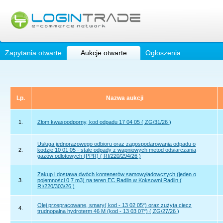
Zapytania otwarte
Aukcje otwarte
Ogłoszenia
Lp.
Nazwa aukcji
1.
Złom kwasoodporny, kod odpadu 17 04 05 ( ZG/31/26 )
Usługa jednorazowego odbioru oraz zagospodarowania odpadu o
2.
kodzie 10 01 05 - stałe odpady z wapniowych metod odsiarczania
gazów odlotowych (PPR) ( RI/220/294/26 )
Zakup i dostawa dwóch kontenerów samowyładowczych (jeden o
3.
pojemności 0,7 m3) na teren EC Radlin w Koksowni Radlin (
RI/220/303/26 )
Olej przepracowane, smary( kod - 13 02 05*) oraz zużyta ciecz
4.
trudnopalna hydroterm 46 M (kod - 13 03 07*) ( ZG/27/26 )