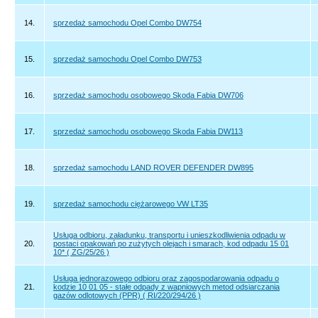
14.
sprzedaż samochodu Opel Combo DW754
15.
sprzedaż samochodu Opel Combo DW753
16.
sprzedaż samochodu osobowego Skoda Fabia DW706
17.
sprzedaż samochodu osobowego Skoda Fabia DW113
18.
sprzedaż samochodu LAND ROVER DEFENDER DW895
19.
sprzedaż samochodu ciężarowego VW LT35
Usługa odbioru, załadunku, transportu i unieszkodliwienia odpadu w
20.
postaci opakowań po zużytych olejach i smarach, kod odpadu 15 01
10* ( ZG/25/26 )
Usługa jednorazowego odbioru oraz zagospodarowania odpadu o
21.
kodzie 10 01 05 - stałe odpady z wapniowych metod odsiarczania
gazów odlotowych (PPR) ( RI/220/294/26 )