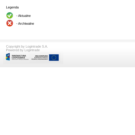
Legenda
- Aktualne
- Archiwalne
Copyright by Logintrade S.A.
Powered by Logintrade