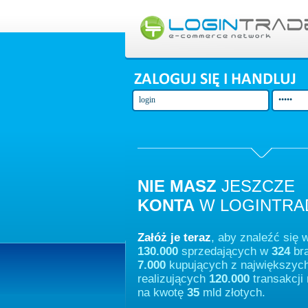
NIE MASZ
JESZCZE
KONTA
W LOGINTRA
Załóż je teraz
, aby znaleźć się 
130.000
sprzedających w
324
br
7.000
kupujących z największych
realizujących
120.000
transakcji 
na kwotę
35
mld złotych.