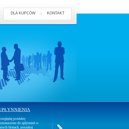
DLA KUPCÓW
KONTAKT
UPŁYNNIENIA
rzeglądaj produkty
rzeznaczone do upłynnień w
nnych firmach, poszukuj