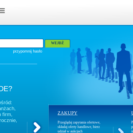
przypomnij hasło
DE?
wśród:
anżach,
ZAKUPY
 firm,
rocznie,
Przeglądaj zapytania ofertowe,
P
składaj oferty handlowe, bierz
p
udział w aukcjach
i