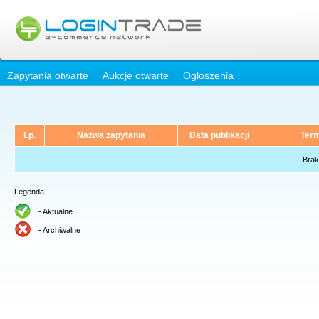
Zapytania otwarte
Aukcje otwarte
Ogłoszenia
Lp.
Nazwa zapytania
Data publikacji
Term
Brak
Legenda
- Aktualne
- Archiwalne