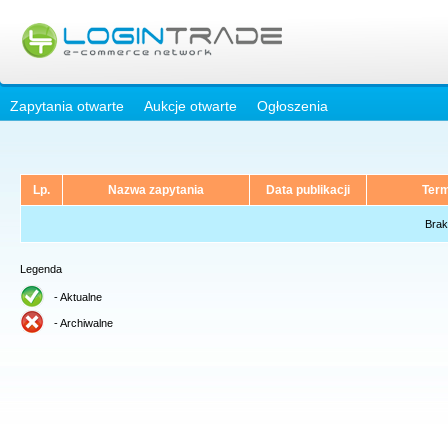
Zapytania otwarte
Aukcje otwarte
Ogłoszenia
Lp.
Nazwa zapytania
Data publikacji
Term
Brak
Legenda
- Aktualne
- Archiwalne