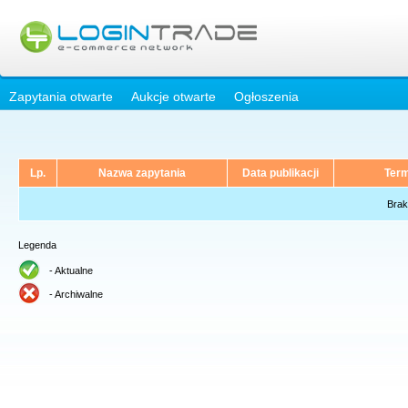
Zapytania otwarte
Aukcje otwarte
Ogłoszenia
Lp.
Nazwa zapytania
Data publikacji
Term
Brak
Legenda
- Aktualne
- Archiwalne