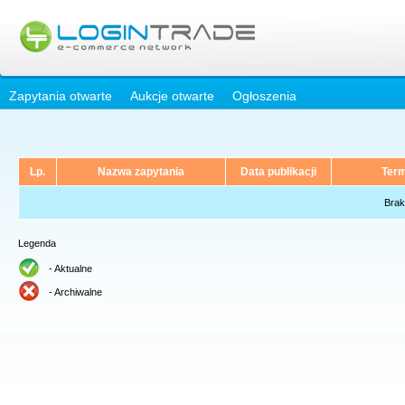
Zapytania otwarte
Aukcje otwarte
Ogłoszenia
Lp.
Nazwa zapytania
Data publikacji
Term
Brak
Legenda
- Aktualne
- Archiwalne