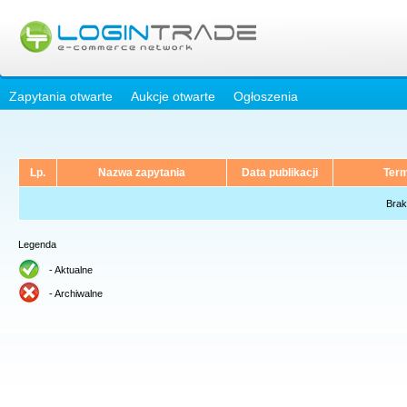
Zapytania otwarte
Aukcje otwarte
Ogłoszenia
Lp.
Nazwa zapytania
Data publikacji
Term
Brak
Legenda
- Aktualne
- Archiwalne