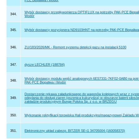
PCE Biopaliwa i Wodór
Wybór dostawcy przepływomierza OPTIFLUX na potrzeby PAK-PCE Biopali
344.
Wodór
345.
Wybór dostawcy pozycjonera ND9103HNT na potrzeby PAK-PCE Biopaliwa
346.
ZU/183/2026/MK - Remont systemu detekcji gazu na instalacji 5100
347.
dysze LECHLER (188784)
Wybór dostawcy modułu wejść analogowych 6ES7331-7KF02-0AB0 na pot
348.
PAK-PCE Biopaliwa i Wodór
Dostarczenie rękawa załadunkowego do wagonów kolejowych wraz z sys
349.
odpylania do obsługi ziaren (pszenica kukurydza) w obszarze baterii silosó
zakładzie produkcyjnym Bunge Polska Sp. z o.o. w BRZEGU
350.
Wykonanie rektyfikacji torowiska Hali produkcyjno/magazynowej Zakladu W
351.
Elektroniczny układ zabezp. BITZER SE-i1 34705004 (160058370)