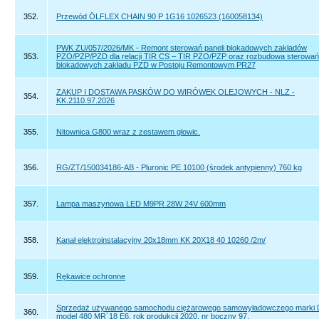
352.
Przewód ÖLFLEX CHAIN 90 P 1G16 1026523 (160058134)
PWK ZU/057/2026/MK - Remont sterowań paneli blokadowych zakładów
353.
PZO/PZP/PZD dla relacji TIR CS – TIR PZO/PZP oraz rozbudowa sterowań 
blokadowych zakładu PZD w Postoju Remontowym PR27
ZAKUP I DOSTAWA PASKÓW DO WIRÓWEK OLEJOWYCH - NLZ -
354.
KK.2110.97.2026
355.
Nitownica G800 wraz z zestawem głowic.
356.
RG/ZT/150034186-AB - Pluronic PE 10100 (środek antypienny) 760 kg
357.
Lampa maszynowa LED M9PR 28W 24V 600mm
358.
Kanał elektroinstalacyjny 20x18mm KK 20X18 40 10260 /2m/
359.
Rękawice ochronne
Sprzedaż używanego samochodu ciężarowego samowyładowczego marki
360.
model 480 MR`18 E6, rok produkcji 2020, nr boczny 97.