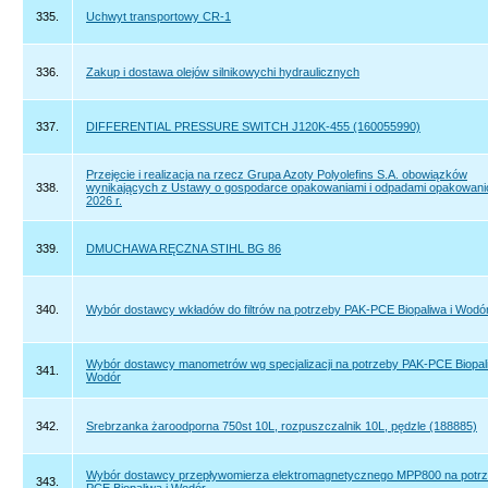
335.
Uchwyt transportowy CR-1
336.
Zakup i dostawa olejów silnikowychi hydraulicznych
337.
DIFFERENTIAL PRESSURE SWITCH J120K-455 (160055990)
Przejęcie i realizacja na rzecz Grupa Azoty Polyolefins S.A. obowiązków
338.
wynikających z Ustawy o gospodarce opakowaniami i odpadami opakowan
2026 r.
339.
DMUCHAWA RĘCZNA STIHL BG 86
340.
Wybór dostawcy wkładów do filtrów na potrzeby PAK-PCE Biopaliwa i Wodó
Wybór dostawcy manometrów wg specjalizacji na potrzeby PAK-PCE Biopali
341.
Wodór
342.
Srebrzanka żaroodporna 750st 10L, rozpuszczalnik 10L, pędzle (188885)
Wybór dostawcy przepływomierza elektromagnetycznego MPP800 na potr
343.