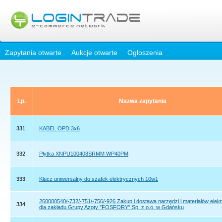
Zapytania otwarte
Aukcje otwarte
Ogłoszenia
Lp.
Nazwa zapytania
331.
KABEL OPD 3x6
332.
Płytka XNPU100408SRMM WP40PM
333.
Klucz uniwersalny do szafek elektrycznych 10w1
260000540/-732/-751/-756/-926 Zakup i dostawa narzędzi i materiałów elek
334.
dla zakładu Grupy Azoty "FOSFORY" Sp. z o.o. w Gdańsku