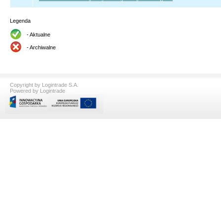
Legenda
- Aktualne
- Archiwalne
Copyright by Logintrade S.A.
Powered by Logintrade