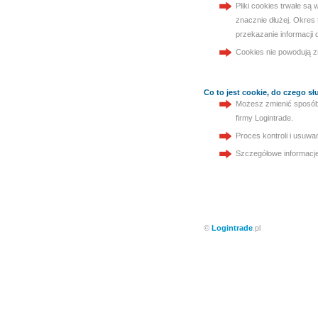
Pliki cookies trwałe są
znacznie dłużej. Okres 
przekazanie informacji 
Cookies nie powodują 
Co to jest cookie, do czego słu
Możesz zmienić sposób 
firmy Logintrade.
Proces kontroli i usuwa
Szczegółowe informacje
©
Logintrade
.pl