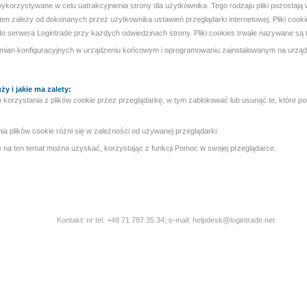
 wykorzystywane w celu uatrakcyjnienia strony dla użytkownika. Tego rodzaju pliki pozostaj
ten zależy od dokonanych przez użytkownika ustawień przeglądarki internetowej. Pliki cooki
do serwera Logintrade przy każdych odwiedzinach strony. Pliki cookies trwałe nazywane są 
zmian konfiguracyjnych w urządzeniu końcowym i oprogramowaniu zainstalowanym na urząd
ży i jakie ma zalety:
korzystania z plików cookie przez przeglądarkę, w tym zablokować lub usunąć te, które po
nia plików cookie różni się w zależności od używanej przeglądarki.
 na ten temat można uzyskać, korzystając z funkcji Pomoc w swojej przeglądarce.
Kontakt: nr tel. +48 71 787 35 34; e-mail: helpdesk@logintrade.net