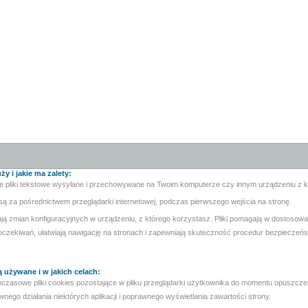
ży i jakie ma zalety:
lkie pliki tekstowe wysyłane i przechowywane na Twoim komputerze czy innym urządzeniu z k
 są za pośrednictwem przeglądarki internetowej, podczas pierwszego wejścia na stronę.
ują zmian konfiguracyjnych w urządzeniu, z którego korzystasz. Pliki pomagają w dostosowa
 oczekiwań, ułatwiają nawigację na stronach i zapewniają skuteczność procedur bezpieczeńs
są używane i w jakich celach:
tymczasowe pliki cookies pozostające w pliku przeglądarki użytkownika do momentu opuszczen
ego działania niektórych aplikacji i poprawnego wyświetlania zawartości strony.