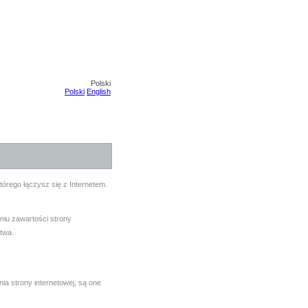
Polski
Polski
English
tórego łączysz się z Internetem.
niu zawartości strony
twa.
ia strony internetowej, są one