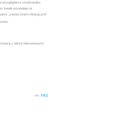
ą w przeglądarce użytkownika
es trwałe pozwalają na
także „ciasteczkami śledzącymi”.
zeniu.
chodzą z witryn internetowych
ver.
7.0.1