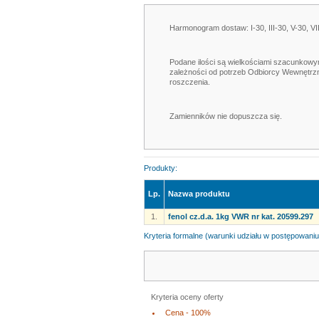
Harmonogram dostaw: I-30, III-30, V-30, VII
Podane ilości są wielkościami szacunkowymi
zależności od potrzeb Odbiorcy Wewnętrzn
roszczenia.
Zamienników nie dopuszcza się.
Produkty:
Lp.
Nazwa produktu
1.
fenol cz.d.a. 1kg VWR nr kat. 20599.297
Kryteria formalne (warunki udziału w postępowaniu
Kryteria oceny oferty
Cena - 100%