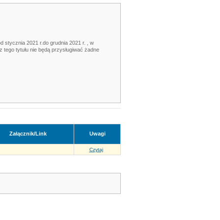
 stycznia 2021 r.do grudnia 2021 r. , w
tego tytułu nie będą przysługiwać żadne
Załącznik/Link
Uwagi
Czytaj