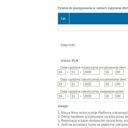
Pytania do postępowania w ramach zapytania ofert
Lp.
Załączniki:
Waluta:
PLN
Data i godzina rozpoczęcia przyjmowania ofert:
-
-
:
Data i godzina zakończenia przyjmowania ofert:
-
-
:
Data i godzina zakończenia zadawania pytań:
-
-
:
Uwaga:
1. Nasza firma wykorzystuje Platformę zakupową 
2. Oferty handlowe przyjmowane są tylko przez p
3. Rejestracja w bazie dostawców naszej firmy, pr
4. Jeśli nie posiadasz konta na platformie zakupo