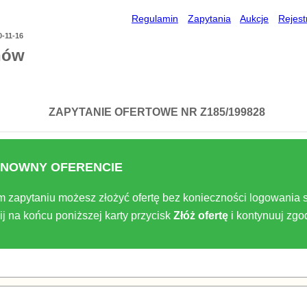
Regulamin
Zapytania
Aukcje
Rejest
0-11-16
nów
ZAPYTANIE OFERTOWE NR Z185/199828
NOWNY OFERENCIE
m zapytaniu możesz złożyć ofertę bez konieczności logowania s
ij na końcu poniższej karty przycisk
Złóż ofertę
i kontynuuj zg