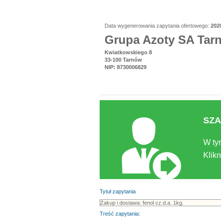
Data wygenerowania zapytania ofertowego:
202
Grupa Azoty SA Tar
Kwiatkowskiego 8
33-100 Tarnów
NIP: 8730006829
SZA
W ty
Klikn
Tytuł zapytania
Treść zapytania: