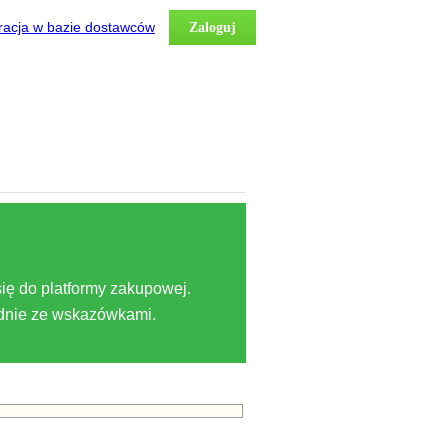
racja w bazie dostawców
Zaloguj
ię do platformy zakupowej.
odnie ze wskazówkami.