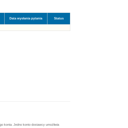
Data wysłania pytania
Status
ego konta. Jedno konto dostawcy umożliwia