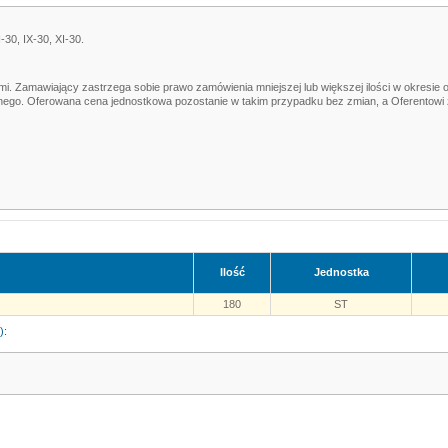
-30, IX-30, XI-30.
. Zamawiający zastrzega sobie prawo zamówienia mniejszej lub większej ilości w okresie od
ego. Oferowana cena jednostkowa pozostanie w takim przypadku bez zmian, a Oferentowi z 
Ilość
Jednostka
180
ST
):