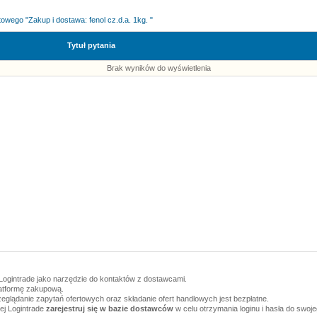
owego "Zakup i dostawa: fenol cz.d.a. 1kg. "
Tytuł pytania
Brak wyników do wyświetlenia
Logintrade jako narzędzie do kontaktów z dostawcami.
latformę zakupową.
zeglądanie zapytań ofertowych oraz składanie ofert handlowych jest bezpłatne.
wej Logintrade
zarejestruj się w bazie dostawców
w celu otrzymania loginu i hasła do swoj