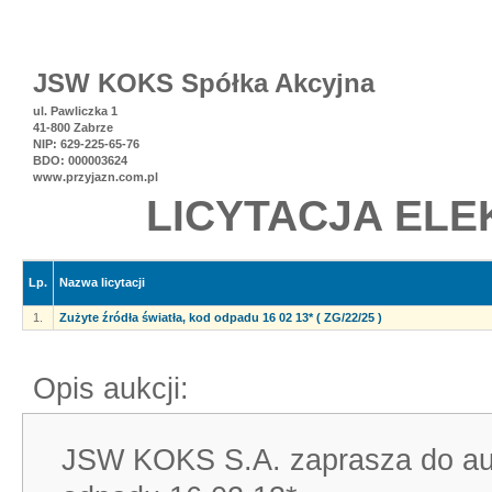
JSW KOKS Spółka Akcyjna
ul. Pawliczka 1
41-800 Zabrze
NIP: 629-225-65-76
BDO: 000003624
www.przyjazn.com.pl
LICYTACJA ELE
Lp.
Nazwa licytacji
1.
Zużyte źródła światła, kod odpadu 16 02 13* ( ZG/22/25 )
Opis aukcji:
JSW KOKS S.A. zaprasza do aukc