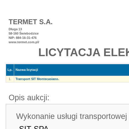
TERMET S.A.
Długa 13
58-160 Świebodzice
NIP: 884-16-31-476
www.termet.com.pl/
LICYTACJA ELE
Lp.
Nazwa licytacji
1.
Transport SIT Montecasiano.
Opis aukcji:
Wykonanie usługi transportowej