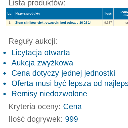
Lista produktów:
Jedn
Lp.
Nazwa produktu
Ilość
mi
1.
Złom silników elektrycznych; kod odpadu 16 02 14
9.337
to
Reguły aukcji:
Licytacja otwarta
Aukcja zwyżkowa
Cena dotyczy jednej jednostki
Oferta musi być lepsza od najleps
Remisy niedozwolone
Kryteria oceny:
Cena
Ilość dogrywek:
999