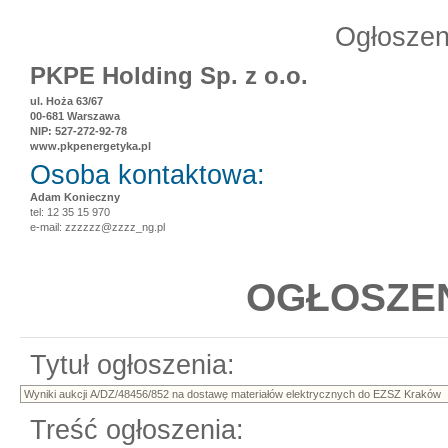
Ogłoszen
PKPE Holding Sp. z o.o.
ul. Hoża 63/67
00-681 Warszawa
NIP: 527-272-92-78
www.pkpenergetyka.pl
Osoba kontaktowa:
Adam Konieczny
tel: 12 35 15 970
e-mail: zzzzzz@zzzz_ng.pl
OGŁOSZEN
Tytuł ogłoszenia:
Treść ogłoszenia: