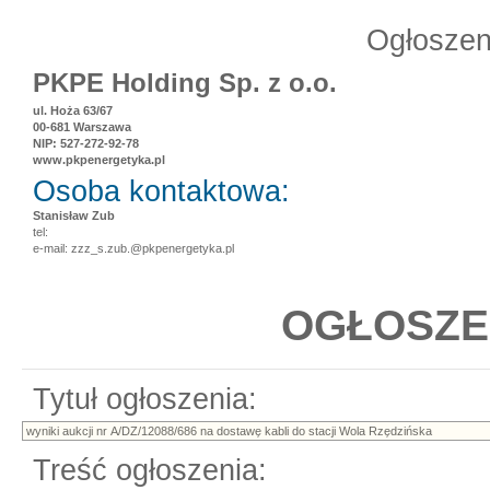
Ogłoszen
PKPE Holding Sp. z o.o.
ul. Hoża 63/67
00-681 Warszawa
NIP: 527-272-92-78
www.pkpenergetyka.pl
Osoba kontaktowa:
Stanisław Zub
tel:
e-mail: zzz_s.zub.@pkpenergetyka.pl
OGŁOSZEN
Tytuł ogłoszenia:
Treść ogłoszenia: